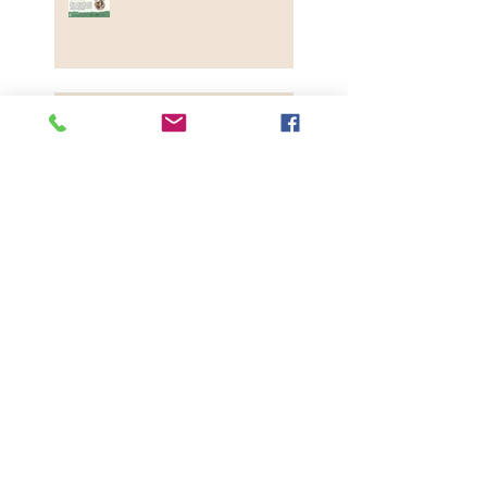
XIX edycja
Międzynarodowego Festiwalu
Fotografii Przyrodniczej Wizje
Natury 2023
Rozstrzygnięcie konkursu
fotograficznego pn. „Przyroda
województwa kujawsko-
pomorskiego 2023”
Fotograf Roku 2023 Okręgu
Toruńskiego Związku Polskich
Fotografów Przyrody - etap
okręgowy
Bory Tucholskie - Naturalnie!
- kalendarz 2023