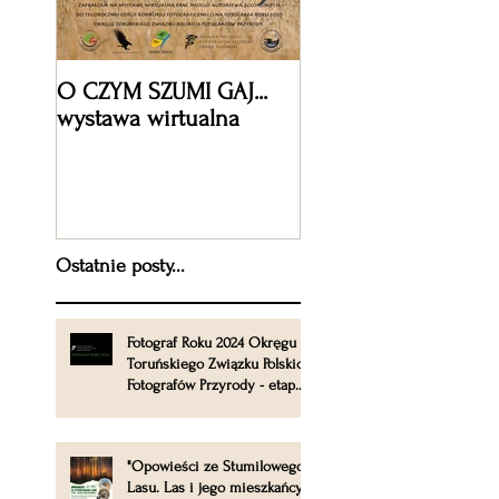
O CZYM SZUMI GAJ...
XV jubileuszowa ed
wystawa wirtualna
Międzynarodowego
Festiwalu Fotografii
Przyrodniczej Wizje
Natury 2019
Ostatnie posty...
Fotograf Roku 2024 Okręgu
Toruńskiego Związku Polskich
Fotografów Przyrody - etap
okręgowy
"Opowieści ze Stumilowego
Lasu. Las i jego mieszkańcy".