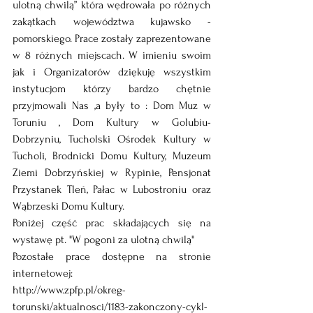
ulotną chwilą” która wędrowała po różnych 
zakątkach województwa kujawsko - 
pomorskiego. Prace zostały zaprezentowane 
w 8 różnych miejscach. W imieniu swoim 
jak i Organizatorów dziękuję wszystkim 
instytucjom którzy bardzo chętnie 
przyjmowali Nas ,a były to : Dom Muz w 
Toruniu , Dom Kultury w Golubiu- 
Dobrzyniu, Tucholski Ośrodek Kultury w 
Tucholi, Brodnicki Domu Kultury, Muzeum 
Ziemi Dobrzyńskiej w Rypinie, Pensjonat 
Przystanek Tleń, Pałac w Lubostroniu oraz 
Wąbrzeski Domu Kultury. 
Poniżej część prac składających się na 
wystawę pt. "W pogoni za ulotną chwilą"
Pozostałe prace dostępne na stronie 
internetowej:
http://www.zpfp.pl/okreg-
torunski/aktualnosci/1183-zakonczony-cykl-