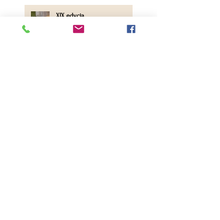
XIX edycja
Międzynarodowego Festiwalu
Fotografii Przyrodniczej Wizje
Natury 2023
Rozstrzygnięcie konkursu
fotograficznego pn. „Przyroda
województwa kujawsko-
pomorskiego 2023”
Fotograf Roku 2023 Okręgu
Toruńskiego Związku Polskich
Fotografów Przyrody - etap
okręgowy
Bory Tucholskie - Naturalnie!
- kalendarz 2023