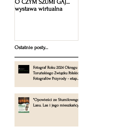
O CZYM SZUMI GAJ...
XV jubileuszowa ed
wystawa wirtualna
Międzynarodowego
Festiwalu Fotografii
Przyrodniczej Wizje
Natury 2019
Ostatnie posty...
Fotograf Roku 2024 Okręgu
Toruńskiego Związku Polskich
Fotografów Przyrody - etap
okręgowy
"Opowieści ze Stumilowego
Lasu. Las i jego mieszkańcy".