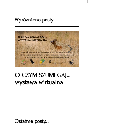
Wyróżnione posty
O CZYM SZUMI GAJ...
XV jubileuszowa ed
wystawa wirtualna
Międzynarodowego
Festiwalu Fotografii
Przyrodniczej Wizje
Natury 2019
Ostatnie posty...