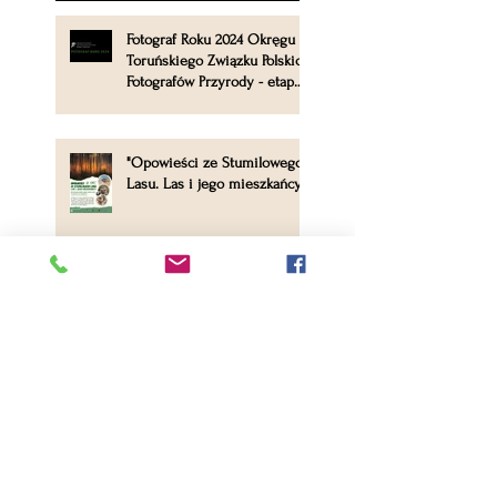
Fotograf Roku 2024 Okręgu
Toruńskiego Związku Polskich
Fotografów Przyrody - etap
okręgowy
"Opowieści ze Stumilowego
Lasu. Las i jego mieszkańcy".
XIX edycja
Międzynarodowego Festiwalu
Fotografii Przyrodniczej Wizje
Natury 2023
Rozstrzygnięcie konkursu
fotograficznego pn. „Przyroda
województwa kujawsko-
pomorskiego 2023”