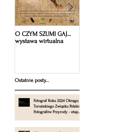
O CZYM SZUMI GAJ...
XV jubileuszowa ed
wystawa wirtualna
Międzynarodowego
Festiwalu Fotografii
Przyrodniczej Wizje
Natury 2019
Ostatnie posty...
Fotograf Roku 2024 Okręgu
Toruńskiego Związku Polskich
Fotografów Przyrody - etap
okręgowy