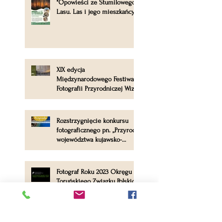
"Opowieści ze Stumilowego
Lasu. Las i jego mieszkańcy".
XIX edycja
Międzynarodowego Festiwalu
Fotografii Przyrodniczej Wizje
Natury 2023
Rozstrzygnięcie konkursu
fotograficznego pn. „Przyroda
województwa kujawsko-
pomorskiego 2023”
Fotograf Roku 2023 Okręgu
Toruńskiego Związku Polskich
Fotografów Przyrody - etap
okręgowy