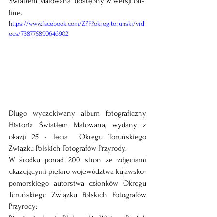
Światłem Malowana" dostępny w wersji on-
line.
https://www.facebook.com/ZPFP.okreg.torunski/vid
eos/738775890646902
Długo wyczekiwany album fotograficzny 
Historia Światłem Malowana, wydany z 
okazji 25 - lecia  Okręgu Toruńskiego 
Związku Polskich Fotografów Przyrody.
W środku ponad 200 stron ze zdjęciami 
ukazującymi piękno województwa kujawsko-
pomorskiego autorstwa członków Okręgu 
Toruńskiego Związku Polskich Fotografów 
Przyrody: 