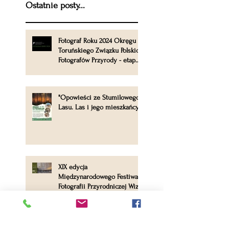
Ostatnie posty...
Fotograf Roku 2024 Okręgu
Toruńskiego Związku Polskich
Fotografów Przyrody - etap
okręgowy
"Opowieści ze Stumilowego
Lasu. Las i jego mieszkańcy".
XIX edycja
Międzynarodowego Festiwalu
Fotografii Przyrodniczej Wizje
Natury 2023
Rozstrzygnięcie konkursu